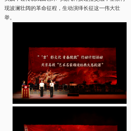
现波澜壮阔的革命征程，生动演绎长征这一伟大壮
举。