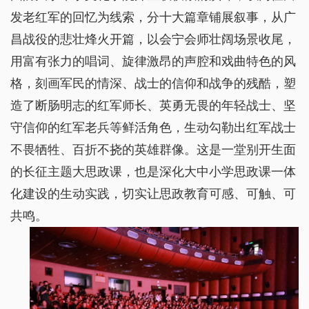
发老红军的回忆为线索，分十大篇章铺展叙事，从广
昌战役的悲壮烽火开篇，以会宁会师壮阔场景收尾，
用富有张力的唱词、旋律激昂的声腔和戏曲特色的风
格，刻画军民的情深、战士的信仰和战争的残酷，塑
造了断肠明志的红军师长、英勇无畏的年轻战士、坚
守信仰的红军老兵等鲜活角色，生动勾勒出红军战士
不畏牺牲、百折不挠的英雄群像。这是一堂别开生面
的长征主题大思政课，也是深化大中小学思政课一体
化建设的生动实践，切实让思政教育可感、可触、可
共鸣。